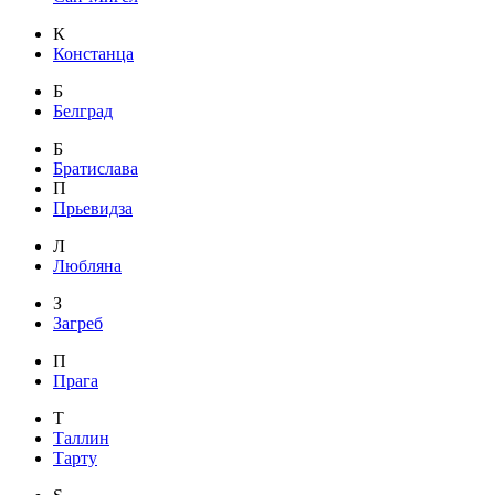
К
Констанца
Б
Белград
Б
Братислава
П
Прьевидза
Л
Любляна
З
Загреб
П
Прага
Т
Таллин
Тарту