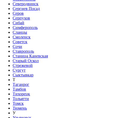
Северодвинск
Сергиев Посад
Серов
Серпухов
Сибай
Симферополь
Сланцы
Смоленск
Советск
Сочи
Ставрополь
Станица Каневская
Старый Оскол
Стрежевой
Сургут
Сыктывкар
Т
Таганрог
Тамбов
Тихорецк
Тольятти
Томск
Тюмень
У
Ульяновск