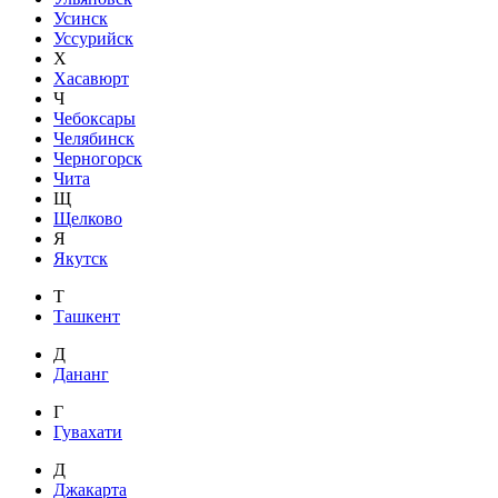
Усинск
Уссурийск
Х
Хасавюрт
Ч
Чебоксары
Челябинск
Черногорск
Чита
Щ
Щелково
Я
Якутск
Т
Ташкент
Д
Дананг
Г
Гувахати
Д
Джакарта