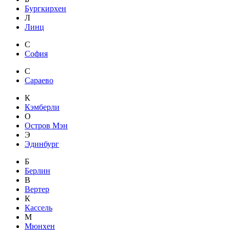
Бургкирхен
Л
Линц
С
София
С
Сараево
К
Кэмберли
О
Остров Мэн
Э
Эдинбург
Б
Берлин
В
Вертер
К
Кассель
М
Мюнхен