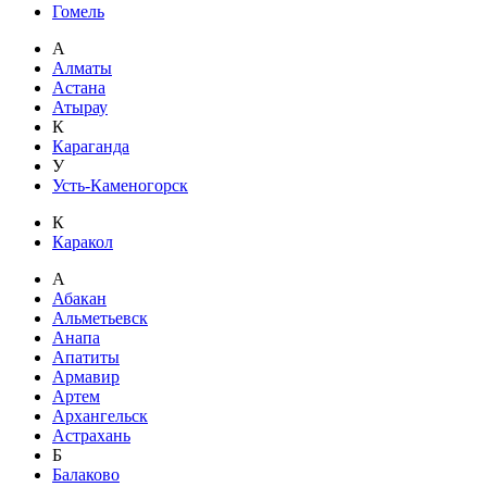
Гомель
А
Алматы
Астана
Атырау
К
Караганда
У
Усть-Каменогорск
К
Каракол
А
Абакан
Альметьевск
Анапа
Апатиты
Армавир
Артем
Архангельск
Астрахань
Б
Балаково