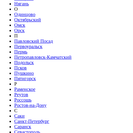
Нягань
О
Одинцово
Октябрьский
Омск
Орск
П
Павловский Посад
Первоуральск
Пермь
Петропавловск-Камчатский
Подольск
Псков
Пушкино
Пятигорск
Р
Раменское
Реутов
Россошь
Ростов-на-Дону
С
Саки
Санкт-Петербург
Саранск
Севастополь