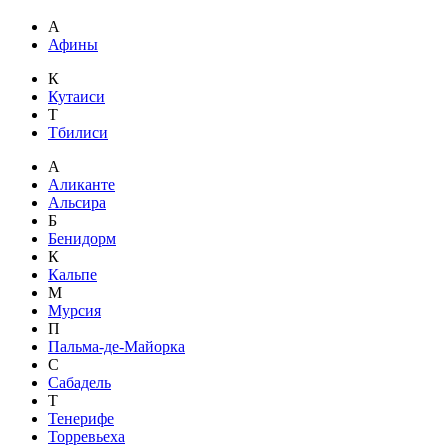
А
Афины
К
Кутаиси
Т
Тбилиси
А
Аликанте
Альсира
Б
Бенидорм
К
Кальпе
М
Мурсия
П
Пальма-де-Майорка
С
Сабадель
Т
Тенерифе
Торревьеха