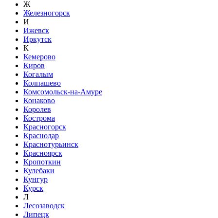
Ж
Железногорск
И
Ижевск
Иркутск
К
Кемерово
Киров
Когалым
Колпашево
Комсомольск-на-Амуре
Конаково
Королев
Кострома
Красногорск
Краснодар
Краснотурьинск
Красноярск
Кропоткин
Кулебаки
Кунгур
Курск
Л
Лесозаводск
Липецк