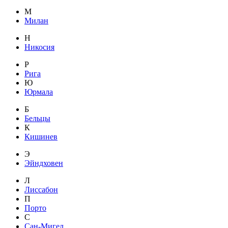
М
Милан
Н
Никосия
Р
Рига
Ю
Юрмала
Б
Бельцы
К
Кишинев
Э
Эйндховен
Л
Лиссабон
П
Порто
С
Сан-Мигел