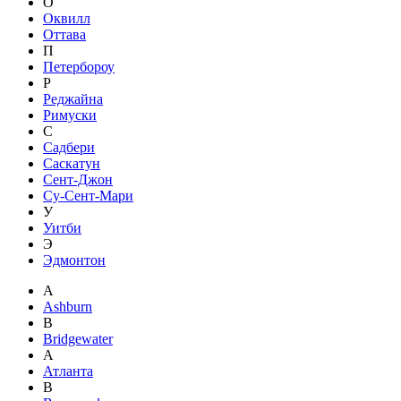
О
Оквилл
Оттава
П
Петербороу
Р
Реджайна
Римуски
С
Садбери
Саскатун
Сент-Джон
Су-Сент-Мари
У
Уитби
Э
Эдмонтон
A
Ashburn
B
Bridgewater
А
Атланта
В