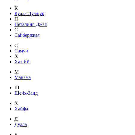
К
Куала-Лумпур
П
Петалинг-Джая
С
Сайберджая
С
Самуи
Х
Хат Яй
М
Манама
Ш
Шейх-Заид
Х
Хайфа
Д
Дуала
Б