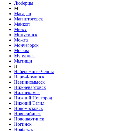
Люберцы
М
Магадан
Магнитогорск
Майкоп
Миасс
Минусинск
Можга
Мончегорск
Москва
Мурманск
Мытищи
Н
Набережные Челны
Наро-Фоминск
Невинномысск
Нижневартовск
Нижнекамск
Нижний Новгород
Нижний Тагил
Новомосковск
Новосибирск
Новошахтинск
Ногинск
Ноябрьск