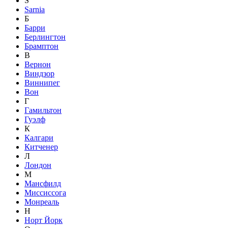
S
Sarnia
Б
Барри
Берлингтон
Брамптон
В
Вернон
Виндзор
Виннипег
Вон
Г
Гамильтон
Гуэлф
К
Калгари
Китченер
Л
Лондон
М
Мансфилд
Миссиссога
Монреаль
Н
Норт Йорк