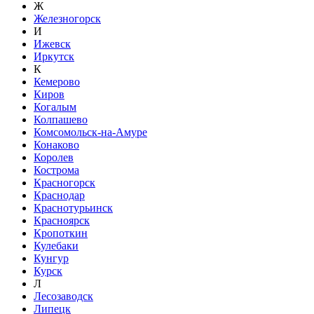
Ж
Железногорск
И
Ижевск
Иркутск
К
Кемерово
Киров
Когалым
Колпашево
Комсомольск-на-Амуре
Конаково
Королев
Кострома
Красногорск
Краснодар
Краснотурьинск
Красноярск
Кропоткин
Кулебаки
Кунгур
Курск
Л
Лесозаводск
Липецк