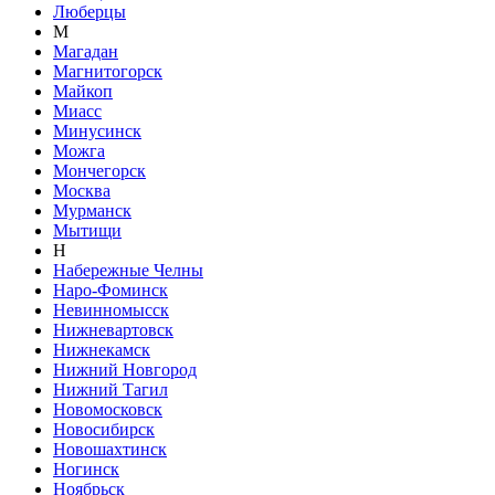
Люберцы
М
Магадан
Магнитогорск
Майкоп
Миасс
Минусинск
Можга
Мончегорск
Москва
Мурманск
Мытищи
Н
Набережные Челны
Наро-Фоминск
Невинномысск
Нижневартовск
Нижнекамск
Нижний Новгород
Нижний Тагил
Новомосковск
Новосибирск
Новошахтинск
Ногинск
Ноябрьск