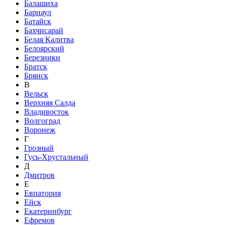
Балашиха
Барнаул
Батайск
Бахчисарай
Белая Калитва
Белоярский
Березники
Братск
Брянск
В
Вельск
Верхняя Салда
Владивосток
Волгоград
Воронеж
Г
Грозный
Гусь-Хрустальный
Д
Дмитров
Е
Евпатория
Ейск
Екатеринбург
Ефремов