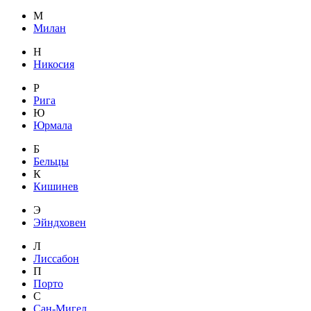
М
Милан
Н
Никосия
Р
Рига
Ю
Юрмала
Б
Бельцы
К
Кишинев
Э
Эйндховен
Л
Лиссабон
П
Порто
С
Сан-Мигел