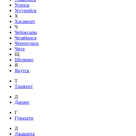
Усинск
Уссурийск
Х
Хасавюрт
Ч
Чебоксары
Челябинск
Черногорск
Чита
Щ
Щелково
Я
Якутск
Т
Ташкент
Д
Дананг
Г
Гувахати
Д
Джакарта