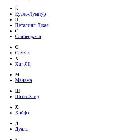
К
Куала-Лумпур
П
Петалинг-Джая
С
Сайберджая
С
Самуи
Х
Хат Яй
М
Манама
Ш
Шейх-Заид
Х
Хайфа
Д
Дуала
Б