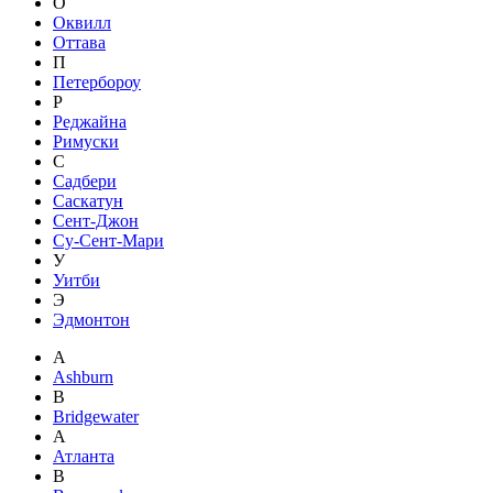
О
Оквилл
Оттава
П
Петербороу
Р
Реджайна
Римуски
С
Садбери
Саскатун
Сент-Джон
Су-Сент-Мари
У
Уитби
Э
Эдмонтон
A
Ashburn
B
Bridgewater
А
Атланта
В