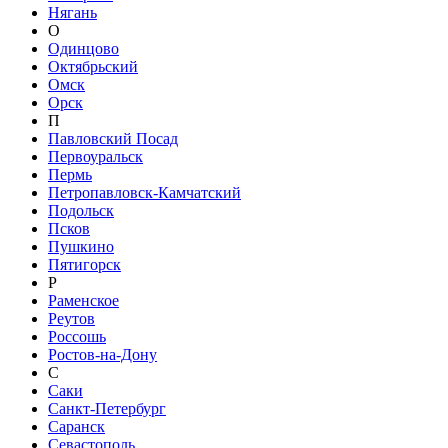
Нягань
О
Одинцово
Октябрьский
Омск
Орск
П
Павловский Посад
Первоуральск
Пермь
Петропавловск-Камчатский
Подольск
Псков
Пушкино
Пятигорск
Р
Раменское
Реутов
Россошь
Ростов-на-Дону
С
Саки
Санкт-Петербург
Саранск
Севастополь