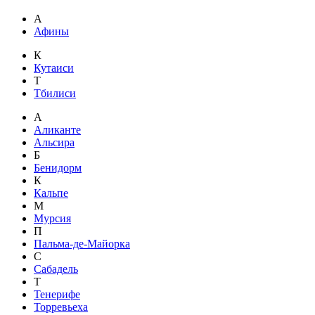
А
Афины
К
Кутаиси
Т
Тбилиси
А
Аликанте
Альсира
Б
Бенидорм
К
Кальпе
М
Мурсия
П
Пальма-де-Майорка
С
Сабадель
Т
Тенерифе
Торревьеха