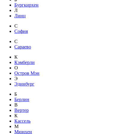
Бургкирхен
Л
Линц
С
София
С
Сараево
К
Кэмберли
О
Остров Мэн
Э
Эдинбург
Б
Берлин
В
Вертер
К
Кассель
М
Мюнхен