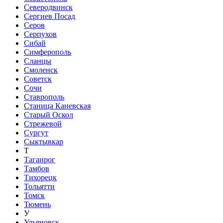
Северодвинск
Сергиев Посад
Серов
Серпухов
Сибай
Симферополь
Сланцы
Смоленск
Советск
Сочи
Ставрополь
Станица Каневская
Старый Оскол
Стрежевой
Сургут
Сыктывкар
Т
Таганрог
Тамбов
Тихорецк
Тольятти
Томск
Тюмень
У
Ульяновск