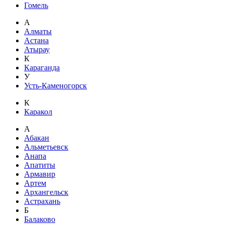
Гомель
А
Алматы
Астана
Атырау
К
Караганда
У
Усть-Каменогорск
К
Каракол
А
Абакан
Альметьевск
Анапа
Апатиты
Армавир
Артем
Архангельск
Астрахань
Б
Балаково