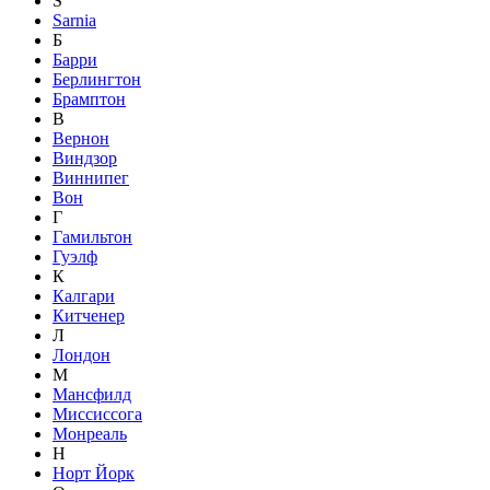
S
Sarnia
Б
Барри
Берлингтон
Брамптон
В
Вернон
Виндзор
Виннипег
Вон
Г
Гамильтон
Гуэлф
К
Калгари
Китченер
Л
Лондон
М
Мансфилд
Миссиссога
Монреаль
Н
Норт Йорк