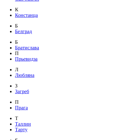
К
Констанца
Б
Белград
Б
Братислава
П
Прьевидза
Л
Любляна
З
Загреб
П
Прага
Т
Таллин
Тарту