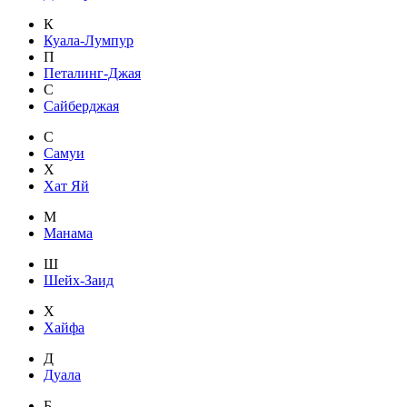
К
Куала-Лумпур
П
Петалинг-Джая
С
Сайберджая
С
Самуи
Х
Хат Яй
М
Манама
Ш
Шейх-Заид
Х
Хайфа
Д
Дуала
Б