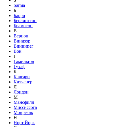
S
Sarnia
Б
Барри
Берлингтон
Брамптон
В
Вернон
Виндзор
Виннипег
Вон
Г
Гамильтон
Гуэлф
К
Калгари
Китченер
Л
Лондон
М
Мансфилд
Миссиссога
Монреаль
Н
Норт Йорк