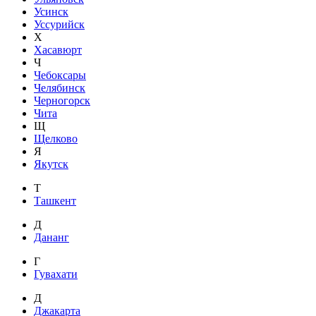
Усинск
Уссурийск
Х
Хасавюрт
Ч
Чебоксары
Челябинск
Черногорск
Чита
Щ
Щелково
Я
Якутск
Т
Ташкент
Д
Дананг
Г
Гувахати
Д
Джакарта