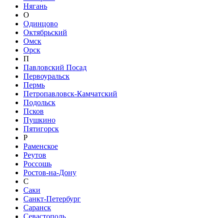
Нягань
О
Одинцово
Октябрьский
Омск
Орск
П
Павловский Посад
Первоуральск
Пермь
Петропавловск-Камчатский
Подольск
Псков
Пушкино
Пятигорск
Р
Раменское
Реутов
Россошь
Ростов-на-Дону
С
Саки
Санкт-Петербург
Саранск
Севастополь