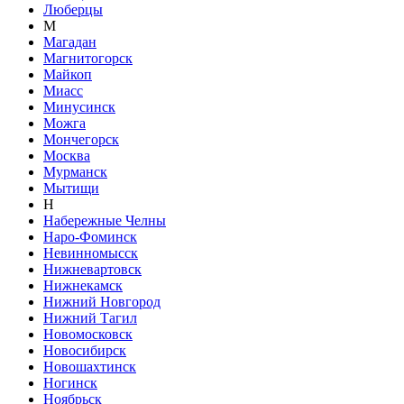
Люберцы
М
Магадан
Магнитогорск
Майкоп
Миасс
Минусинск
Можга
Мончегорск
Москва
Мурманск
Мытищи
Н
Набережные Челны
Наро-Фоминск
Невинномысск
Нижневартовск
Нижнекамск
Нижний Новгород
Нижний Тагил
Новомосковск
Новосибирск
Новошахтинск
Ногинск
Ноябрьск