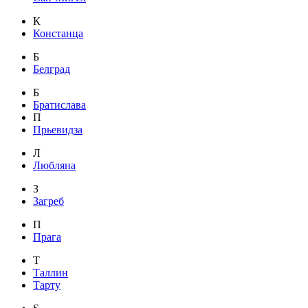
К
Констанца
Б
Белград
Б
Братислава
П
Прьевидза
Л
Любляна
З
Загреб
П
Прага
Т
Таллин
Тарту