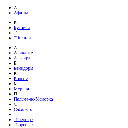
А
Афины
К
Кутаиси
Т
Тбилиси
А
Аликанте
Альсира
Б
Бенидорм
К
Кальпе
М
Мурсия
П
Пальма-де-Майорка
С
Сабадель
Т
Тенерифе
Торревьеха