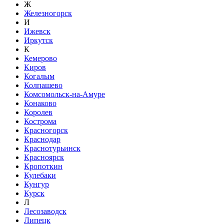
Ж
Железногорск
И
Ижевск
Иркутск
К
Кемерово
Киров
Когалым
Колпашево
Комсомольск-на-Амуре
Конаково
Королев
Кострома
Красногорск
Краснодар
Краснотурьинск
Красноярск
Кропоткин
Кулебаки
Кунгур
Курск
Л
Лесозаводск
Липецк