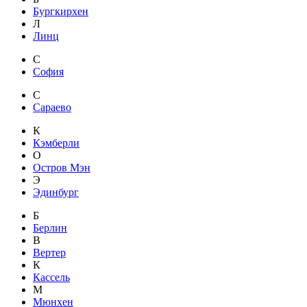
Бургкирхен
Л
Линц
С
София
С
Сараево
К
Кэмберли
О
Остров Мэн
Э
Эдинбург
Б
Берлин
В
Вертер
К
Кассель
М
Мюнхен