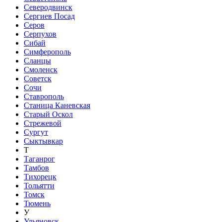
Северодвинск
Сергиев Посад
Серов
Серпухов
Сибай
Симферополь
Сланцы
Смоленск
Советск
Сочи
Ставрополь
Станица Каневская
Старый Оскол
Стрежевой
Сургут
Сыктывкар
Т
Таганрог
Тамбов
Тихорецк
Тольятти
Томск
Тюмень
У
Ульяновск