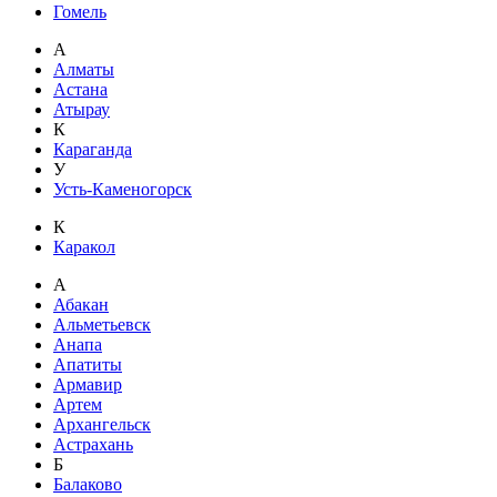
Гомель
А
Алматы
Астана
Атырау
К
Караганда
У
Усть-Каменогорск
К
Каракол
А
Абакан
Альметьевск
Анапа
Апатиты
Армавир
Артем
Архангельск
Астрахань
Б
Балаково