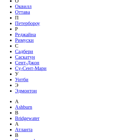
О
Оквилл
Оттава
П
Петербороу
Р
Реджайна
Римуски
С
Садбери
Саскатун
Сент-Джон
Су-Сент-Мари
У
Уитби
Э
Эдмонтон
A
Ashburn
B
Bridgewater
А
Атланта
В