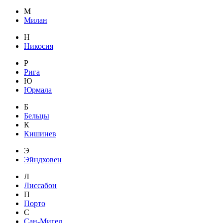
М
Милан
Н
Никосия
Р
Рига
Ю
Юрмала
Б
Бельцы
К
Кишинев
Э
Эйндховен
Л
Лиссабон
П
Порто
С
Сан-Мигел