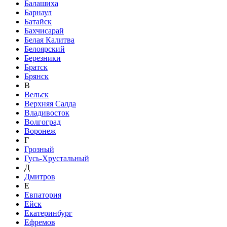
Балашиха
Барнаул
Батайск
Бахчисарай
Белая Калитва
Белоярский
Березники
Братск
Брянск
В
Вельск
Верхняя Салда
Владивосток
Волгоград
Воронеж
Г
Грозный
Гусь-Хрустальный
Д
Дмитров
Е
Евпатория
Ейск
Екатеринбург
Ефремов