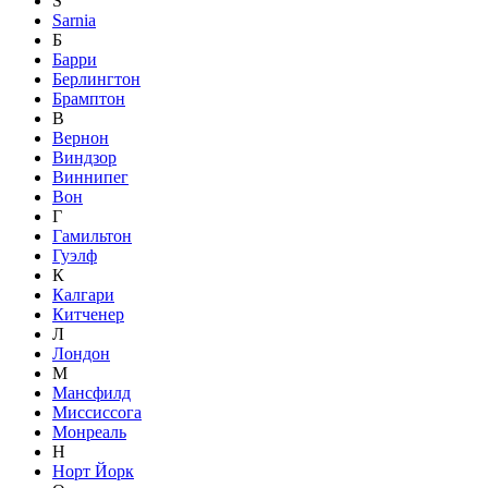
S
Sarnia
Б
Барри
Берлингтон
Брамптон
В
Вернон
Виндзор
Виннипег
Вон
Г
Гамильтон
Гуэлф
К
Калгари
Китченер
Л
Лондон
М
Мансфилд
Миссиссога
Монреаль
Н
Норт Йорк