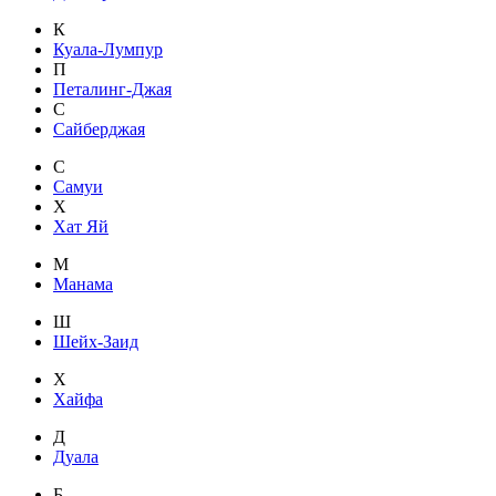
К
Куала-Лумпур
П
Петалинг-Джая
С
Сайберджая
С
Самуи
Х
Хат Яй
М
Манама
Ш
Шейх-Заид
Х
Хайфа
Д
Дуала
Б