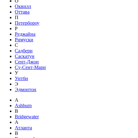
О
Оквилл
Оттава
П
Петербороу
Р
Реджайна
Римуски
С
Садбери
Саскатун
Сент-Джон
Су-Сент-Мари
У
Уитби
Э
Эдмонтон
A
Ashburn
B
Bridgewater
А
Атланта
В