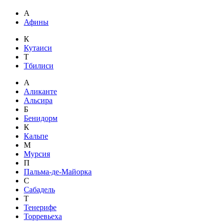
А
Афины
К
Кутаиси
Т
Тбилиси
А
Аликанте
Альсира
Б
Бенидорм
К
Кальпе
М
Мурсия
П
Пальма-де-Майорка
С
Сабадель
Т
Тенерифе
Торревьеха