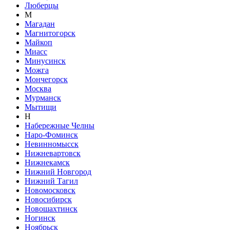
Люберцы
М
Магадан
Магнитогорск
Майкоп
Миасс
Минусинск
Можга
Мончегорск
Москва
Мурманск
Мытищи
Н
Набережные Челны
Наро-Фоминск
Невинномысск
Нижневартовск
Нижнекамск
Нижний Новгород
Нижний Тагил
Новомосковск
Новосибирск
Новошахтинск
Ногинск
Ноябрьск