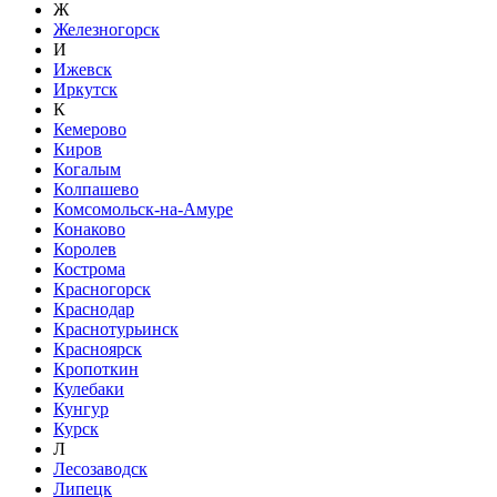
Ж
Железногорск
И
Ижевск
Иркутск
К
Кемерово
Киров
Когалым
Колпашево
Комсомольск-на-Амуре
Конаково
Королев
Кострома
Красногорск
Краснодар
Краснотурьинск
Красноярск
Кропоткин
Кулебаки
Кунгур
Курск
Л
Лесозаводск
Липецк