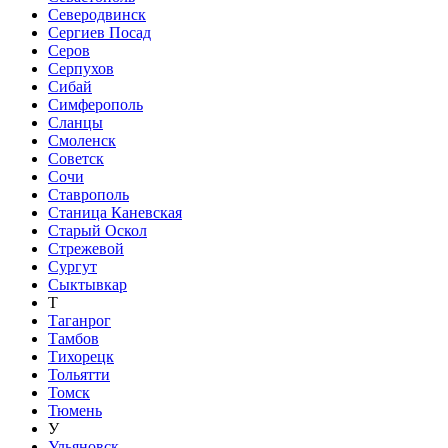
Северодвинск
Сергиев Посад
Серов
Серпухов
Сибай
Симферополь
Сланцы
Смоленск
Советск
Сочи
Ставрополь
Станица Каневская
Старый Оскол
Стрежевой
Сургут
Сыктывкар
Т
Таганрог
Тамбов
Тихорецк
Тольятти
Томск
Тюмень
У
Ульяновск