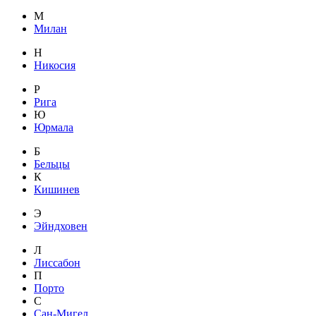
М
Милан
Н
Никосия
Р
Рига
Ю
Юрмала
Б
Бельцы
К
Кишинев
Э
Эйндховен
Л
Лиссабон
П
Порто
С
Сан-Мигел