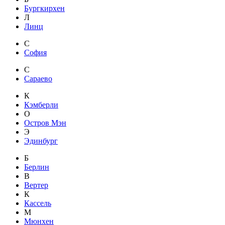
Бургкирхен
Л
Линц
С
София
С
Сараево
К
Кэмберли
О
Остров Мэн
Э
Эдинбург
Б
Берлин
В
Вертер
К
Кассель
М
Мюнхен