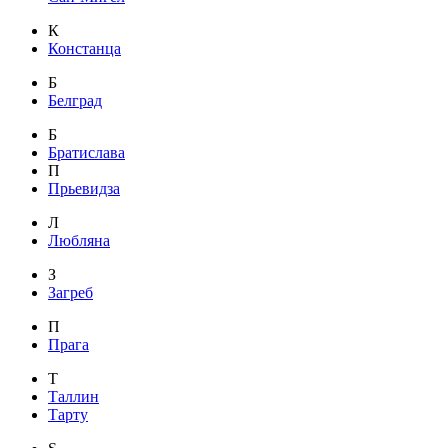
К
Констанца
Б
Белград
Б
Братислава
П
Прьевидза
Л
Любляна
З
Загреб
П
Прага
Т
Таллин
Тарту