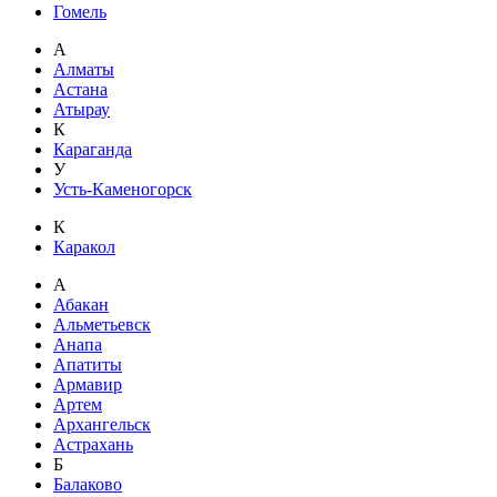
Гомель
А
Алматы
Астана
Атырау
К
Караганда
У
Усть-Каменогорск
К
Каракол
А
Абакан
Альметьевск
Анапа
Апатиты
Армавир
Артем
Архангельск
Астрахань
Б
Балаково