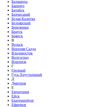
Балашиха
Барнаул
Батайск
Бахчисарай
Белая Калитва
Белоярский
Березники
Братск
Брянск
В
Вельск
Верхняя Салда
Владивосток
Волгоград
Воронеж
Г
Грозный
Гусь-Хрустальный
Д
Дмитров
Е
Евпатория
Ейск
Екатеринбург
Ефремов