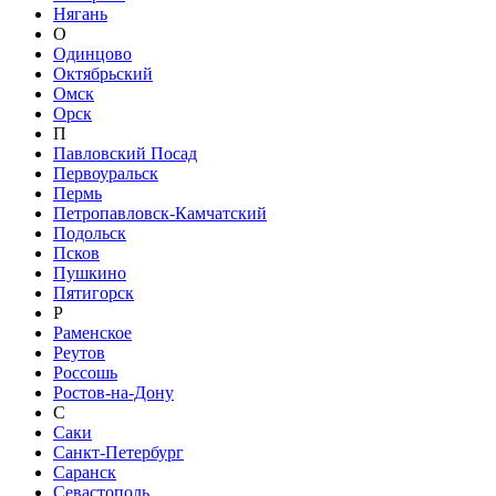
Нягань
О
Одинцово
Октябрьский
Омск
Орск
П
Павловский Посад
Первоуральск
Пермь
Петропавловск-Камчатский
Подольск
Псков
Пушкино
Пятигорск
Р
Раменское
Реутов
Россошь
Ростов-на-Дону
С
Саки
Санкт-Петербург
Саранск
Севастополь