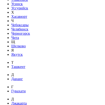
Усинск
Уссурийск
Х
Хасавюрт
Ч
Чебоксары
Челябинск
Черногорск
Чита
Щ
Щелково
Я
Якутск
Т
Ташкент
Д
Дананг
Г
Гувахати
Д
Джакарта